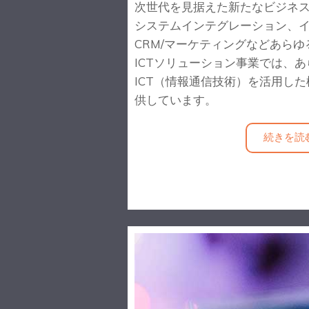
次世代を見据えた新たなビジネスの
システムインテグレーション、
CRM/マーケティングなどあらゆ
ICTソリューション事業では、
ICT（情報通信技術）を活用し
供しています。
続きを読