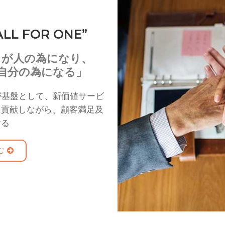
ALL FOR ONE​”
とが人の為になり、
自分の為になる」
が基盤として、新価値サービ
に貢献しながら、顧客満足及
する
む