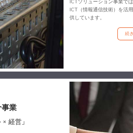
ICTソリューション事業で
ICT（情報通信技術）を活
供しています。
続
介事業
× 経営」