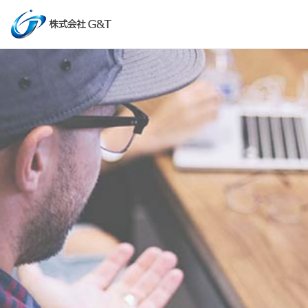
コ
ン
テ
ン
ツ
に
ス
キ
ッ
プ