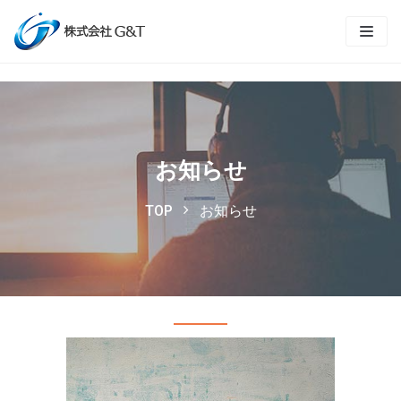
コ
ン
テ
TOP
ン
ツ
会社情報
に
ス
事業内容
お知らせ
キ
採用
ッ
TOP
お知らせ
プ
お知らせ
個人情報保護方針
お問い合わせ